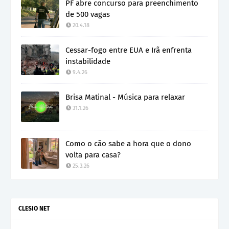
PF abre concurso para preenchimento
de 500 vagas
20.4.18
Cessar-fogo entre EUA e Irã enfrenta
instabilidade
9.4.26
Brisa Matinal - Música para relaxar
31.1.26
Como o cão sabe a hora que o dono
volta para casa?
25.3.26
CLESIO NET