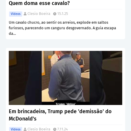
Quem doma esse cavalo?
Clesio Boeira
15.1.25
Vídeos
Um cavalo chucro, ao sentir os arreios, explode em saltos
furiosos, parecendo um canguru desgovernado. A guia escapa
da…
Em brincadeira, Trump pede 'demissão' do
McDonald's
Clesio Boeira
7.11.24
Vídeos