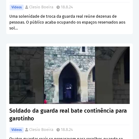
Clesio Boeira
18.8.24
Vídeos
Uma solenidade de troca da guarda real reúne dezenas de
pessoas. O público acaba ocupando os espaços reservados aos
sol…
Soldado da guarda real bate continência para
garotinho
Clesio Boeira
18.8.24
Vídeos
Quatro guardas reais se preparavam para recolher, quando se