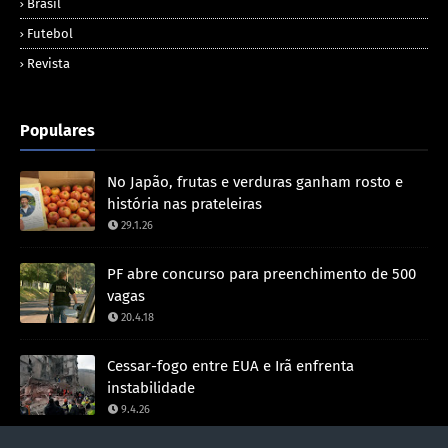
Brasil
Futebol
Revista
Populares
No Japão, frutas e verduras ganham rosto e
história nas prateleiras
29.1.26
PF abre concurso para preenchimento de 500
vagas
20.4.18
Cessar-fogo entre EUA e Irã enfrenta
instabilidade
9.4.26