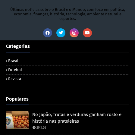
Últimas notícias sobre o Brasil e o Mundo, com foco em política,
economia, finanças, história, tecnologia, ambiente natural e
esportes.
Categorias
Brasil
Futebol
Revista
Populares
No Japão, frutas e verduras ganham rosto e
história nas prateleiras
29.1.26