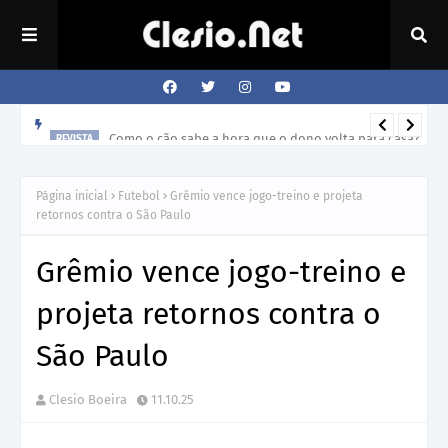
Como o cão sabe a hora que o dono volta para casa?
REVISTA
Página inicial
Futebol
Grêmio vence jogo-treino e projeta
retornos contra o São Paulo
Grêmio vence jogo-treino e
projeta retornos contra o
São Paulo
Clesio Boeira
11.10.25