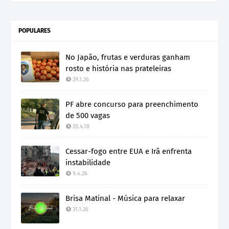
POPULARES
No Japão, frutas e verduras ganham
rosto e história nas prateleiras
29.1.26
PF abre concurso para preenchimento
de 500 vagas
20.4.18
Cessar-fogo entre EUA e Irã enfrenta
instabilidade
9.4.26
Brisa Matinal - Música para relaxar
31.1.26