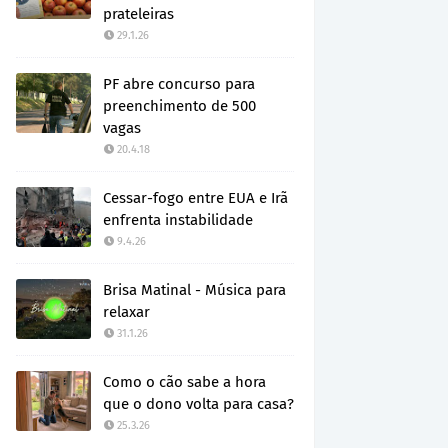
prateleiras
29.1.26
PF abre concurso para
preenchimento de 500
vagas
20.4.18
Cessar-fogo entre EUA e Irã
enfrenta instabilidade
9.4.26
Brisa Matinal - Música para
relaxar
31.1.26
Como o cão sabe a hora
que o dono volta para casa?
25.3.26