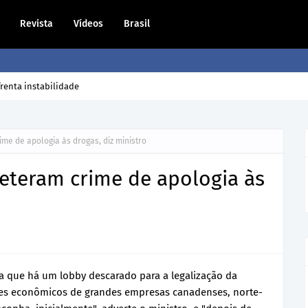
Revista
Vídeos
Brasil
dono volta para casa?
me de apologia às drogas, diz ministro
eteram crime de apologia às
ma que há um lobby descarado para a legalização da
ses econômicos de grandes empresas canadenses, norte-