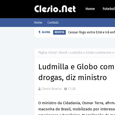
Home
Futebol
Home
Contato
AGORA
Como o cão sabe a hora que o 
REVISTA
Página inicial
Brasil
Ludmilla e Globo cometeram cri
Ludmilla e Globo com
drogas, diz ministro
Clesio Boeira
7.1.20
O ministro da Cidadania, Osmar Terra, afir
maconha do Brasil, mobilizado por interes