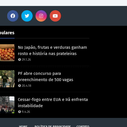
pulares
No Japão, frutas e verduras ganham
rosto e história nas prateleiras
29.1.26
PF abre concurso para
preenchimento de 500 vagas
20.4.18
Cessar-fogo entre EUA e Irã enfrenta
instabilidade
9.4.26
HOME
POLÍTICA DE PRIVACIDADE
CONTATO