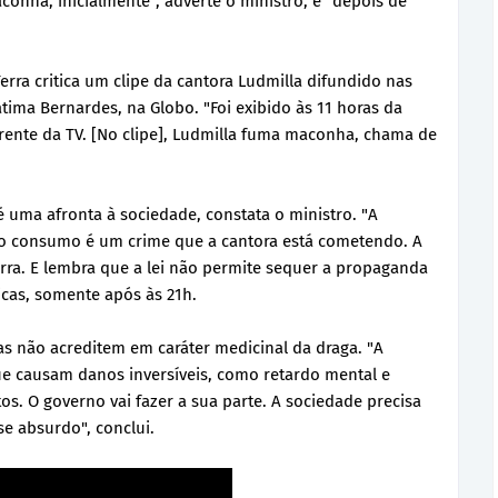
conha, inicialmente", adverte o ministro, e "depois de
rra critica um clipe da cantora Ludmilla difundido nas
tima Bernardes, na Globo. "Foi exibido às 11 horas da
rente da TV. [No clipe], Ludmilla fuma maconha, chama de
é uma afronta à sociedade, constata o ministro. "A
ao consumo é um crime que a cantora está cometendo. A
erra. E lembra que a lei não permite sequer a propaganda
licas, somente após às 21h.
as não acreditem em caráter medicinal da draga. "A
e causam danos inversíveis, como retardo mental e
tos. O governo vai fazer a sua parte. A sociedade precisa
se absurdo", conclui.