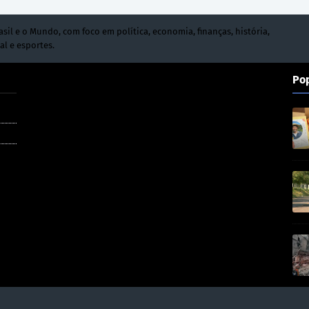
asil e o Mundo, com foco em política, economia, finanças, história,
al e esportes.
Po