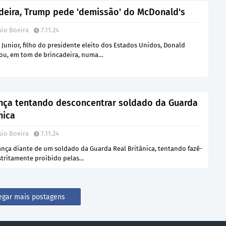
deira, Trump pede 'demissão' do McDonald's
sio Boeira
7.11.24
Junior, filho do presidente eleito dos Estados Unidos, Donald
ou, em tom de brincadeira, numa…
nça tentando desconcentrar soldado da Guarda
nica
sio Boeira
7.11.24
nça diante de um soldado da Guarda Real Britânica, tentando fazê-
estritamente proibido pelas…
egar mais postagens