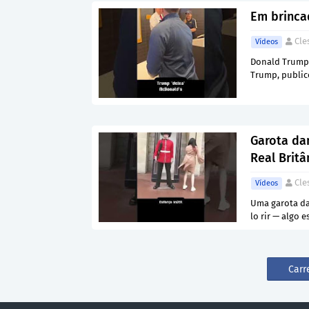
Em brinca
Cle
Vídeos
Donald Trump 
Trump, public
Garota da
Real Britâ
Cle
Vídeos
Uma garota da
lo rir — algo 
Carr