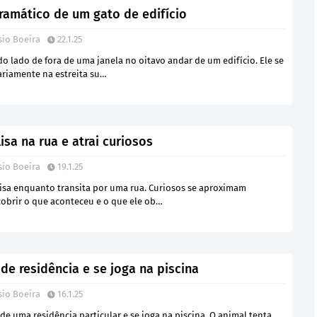
ramático de um gato de edifício
sio Boeira
22.1.25
o lado de fora de uma janela no oitavo andar de um edifício. Ele se
ariamente na estreita su…
isa na rua e atrai curiosos
sio Boeira
19.1.25
isa enquanto transita por uma rua. Curiosos se aproximam
obrir o que aconteceu e o que ele ob…
de residência e se joga na piscina
sio Boeira
16.1.25
e uma residência particular e se joga na piscina. O animal tenta