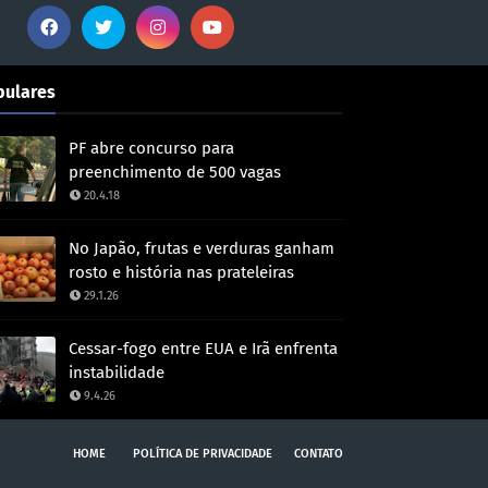
pulares
PF abre concurso para
preenchimento de 500 vagas
20.4.18
No Japão, frutas e verduras ganham
rosto e história nas prateleiras
29.1.26
Cessar-fogo entre EUA e Irã enfrenta
instabilidade
9.4.26
HOME
POLÍTICA DE PRIVACIDADE
CONTATO