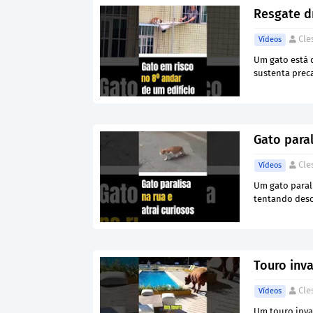
Resgate d
Cle
Vídeos
Um gato está d
sustenta prec
Gato paral
Cle
Vídeos
Um gato paral
tentando desc
Touro inva
Cle
Vídeos
Um touro invad