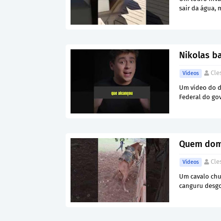
sair da água,
Nikolas b
Cle
Vídeos
Um vídeo do d
Federal do go
Quem dom
Cle
Vídeos
Um cavalo chuc
canguru desgo