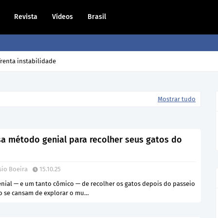
Revista
Vídeos
Brasil
dono volta para casa?
Mostrar tudo
 método genial para recolher seus gatos do
sio Boeira
15.10.25
ial — e um tanto cômico — de recolher os gatos depois do passeio
o se cansam de explorar o mu…