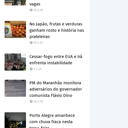
vagas
20.4.18
No Japão, frutas e verduras
ganham rosto e história nas
prateleiras
29.1.26
Cessar-fogo entre EUA e Irã
enfrenta instabilidade
9.4.26
PM do Maranhão monitora
adversários do governador
comunista Flávio Dino
20.4.18
Porto Alegre amanhece
com chuva fraca nesta