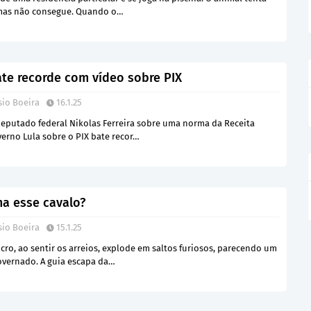
 mas não consegue. Quando o…
ate recorde com vídeo sobre PIX
sio Boeira
16.1.25
eputado federal Nikolas Ferreira sobre uma norma da Receita
verno Lula sobre o PIX bate recor…
a esse cavalo?
sio Boeira
15.1.25
ro, ao sentir os arreios, explode em saltos furiosos, parecendo um
vernado. A guia escapa da…