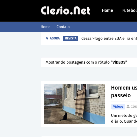
Home
Futebol
Home
Contato
AGORA
Como o cão sabe a hora que o 
REVISTA
Mostrando postagens com o rótulo
VÍDEOS
Homem usa
passeio
Cle
Vídeos
Um método gen
diário. Quand