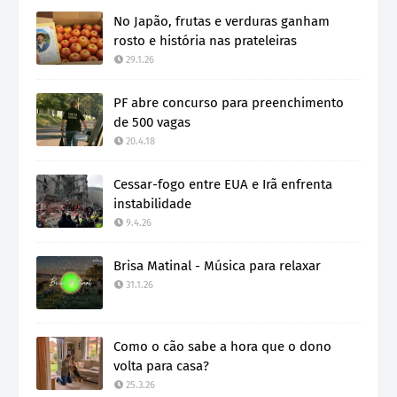
No Japão, frutas e verduras ganham
rosto e história nas prateleiras
29.1.26
PF abre concurso para preenchimento
de 500 vagas
20.4.18
Cessar-fogo entre EUA e Irã enfrenta
instabilidade
9.4.26
Brisa Matinal - Música para relaxar
31.1.26
Como o cão sabe a hora que o dono
volta para casa?
25.3.26