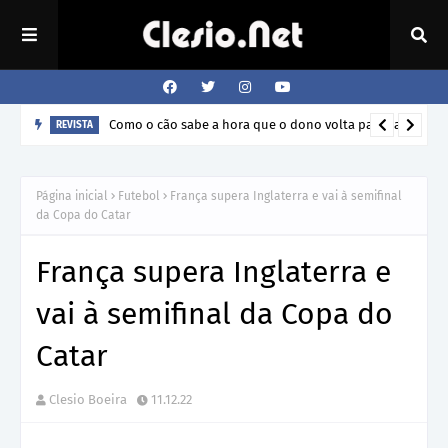
Como o cão sabe a hora que o dono volta para casa?
REVISTA
Página inicial
Futebol
França supera Inglaterra e vai à semifinal
da Copa do Catar
França supera Inglaterra e
vai à semifinal da Copa do
Catar
Clesio Boeira
11.12.22