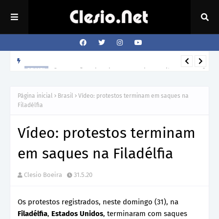
Como o cão sabe a hora que o dono volta para casa?
REVISTA
Página inicial
Brasil
Vídeo: protestos terminam em saques na
Filadélfia
Vídeo: protestos terminam
em saques na Filadélfia
Clesio Boeira
31.5.20
Os protestos registrados, neste domingo (31), na
Filadélfia
,
Estados Unidos
, terminaram com saques