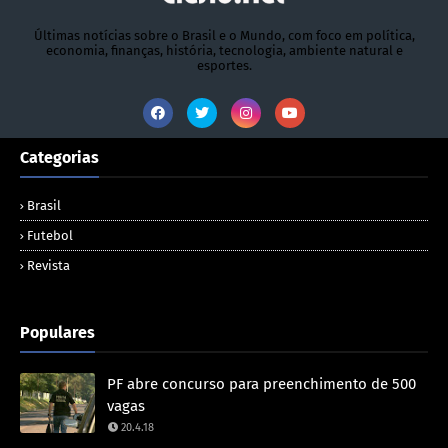
Últimas notícias sobre o Brasil e o Mundo, com foco em política,
economia, finanças, história, tecnologia, ambiente natural e
esportes.
Categorias
Brasil
Futebol
Revista
Populares
PF abre concurso para preenchimento de 500
vagas
20.4.18