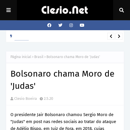
Como o cão sabe a hora que o dono volta para casa?
REVISTA
Página inicial
Brasil
Bolsonaro chama Moro de 'Judas'
Bolsonaro chama Moro de
'Judas'
Clesio Boeira
2.5.20
O presidente Jair Bolsonaro chamou Sergio Moro de
"Judas" em post nas redes sociais ao tratar do ataque
de Adélio Bispo, em Juiz de Fora, em 2018, cujas