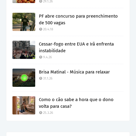
29.1.26
PF abre concurso para preenchimento
de 500 vagas
20.4.18
Cessar-fogo entre EUA e Irã enfrenta
instabilidade
9.4.26
Brisa Matinal - Música para relaxar
31.1.26
Como o cão sabe a hora que o dono
volta para casa?
25.3.26