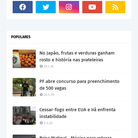
POPULARES
No Japão, frutas e verduras ganham
rosto e história nas prateleiras
29.1.26
PF abre concurso para preenchimento
de 500 vagas
20.4.18
Cessar-fogo entre EUA e Irã enfrenta
instabilidade
9.4.26
Brisa Matinal - Música para relaxar