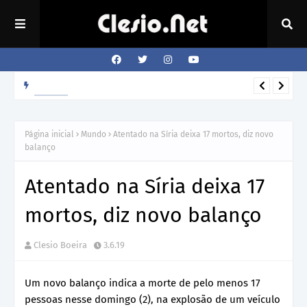
Como o cão sabe a hora que o dono volta para casa?
REVISTA
Página inicial
Mundo
Atentado na Síria deixa 17 mortos, diz novo
balanço
Atentado na Síria deixa 17
mortos, diz novo balanço
Clesio Boeira
3.6.19
Um novo balanço indica a morte de pelo menos 17
pessoas nesse domingo (2), na explosão de um veículo