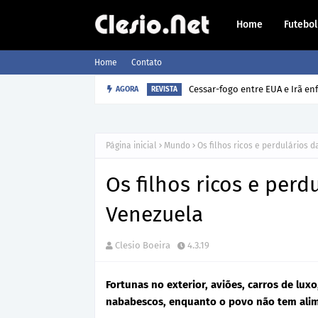
Home
Futebol
Home
Contato
AGORA
Como o cão sabe a hora que o 
REVISTA
Página inicial
Mundo
Os filhos ricos e perdulários 
Os filhos ricos e perd
Venezuela
Clesio Boeira
4.3.19
Fortunas no exterior, aviões, carros de lux
nababescos, enquanto o povo não tem ali