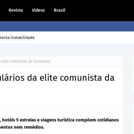
Revista
Vídeos
Brasil
dono volta para casa?
da elite comunista da Venezuela
ulários da elite comunista da
o, hotéis 5 estrelas e viagens turística compõem cotidianos
mentos nem remédios.