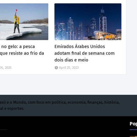
 no gelo: a pesca
Emirados Árabes Unidos
que resiste ao frio da
adotam final de semana com
dois dias e meio
06, 2025
April 25, 2023
asil e o Mundo, com foco em política, economia, finanças, história,
al e esportes.
Po