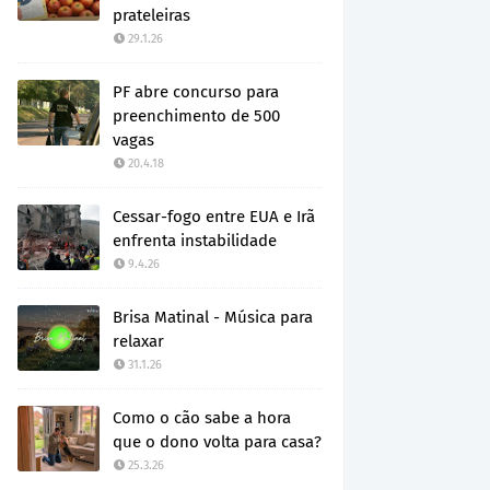
prateleiras
29.1.26
PF abre concurso para
preenchimento de 500
vagas
20.4.18
Cessar-fogo entre EUA e Irã
enfrenta instabilidade
9.4.26
Brisa Matinal - Música para
relaxar
31.1.26
Como o cão sabe a hora
que o dono volta para casa?
25.3.26