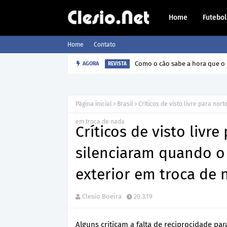
Home
Futebol
Home
Contato
Como o cão sabe a hora que o 
AGORA
REVISTA
Página inicial
Brasil
Críticos de visto livre para no
em troca de nada
Críticos de visto livr
silenciaram quando o
exterior em troca de 
Clesio Boeira
20.3.19
Alguns criticam a falta de reciprocidade par