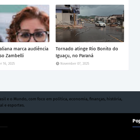
italiana marca audiência
Tornado atinge Rio Bonito do
so Zambelli
Iguaçu, no Paraná
 16, 2025
November 07, 2025
asil e o Mundo, com foco em política, economia, finanças, história,
al e esportes.
Po