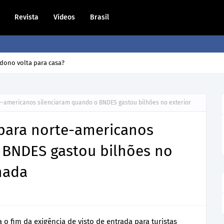
Revista
Vídeos
Brasil
dono volta para casa?
rte-americanos silenciaram quando o BNDES gastou bilhões no exterior
e para norte-americanos
 BNDES gastou bilhões no
nada
a o fim da exigência de visto de entrada para turistas