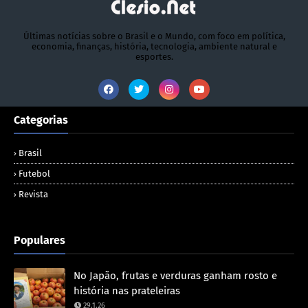
Últimas notícias sobre o Brasil e o Mundo, com foco em política,
economia, finanças, história, tecnologia, ambiente natural e
esportes.
Categorias
Brasil
Futebol
Revista
Populares
No Japão, frutas e verduras ganham rosto e
história nas prateleiras
29.1.26