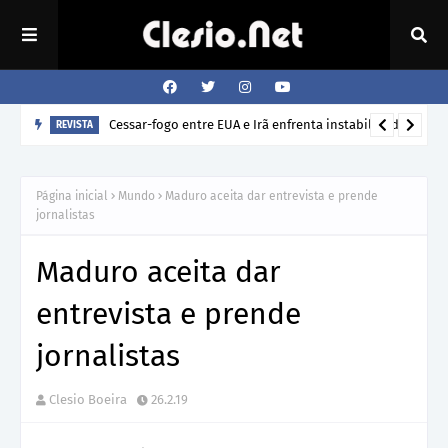
Cessar-fogo entre EUA e Irã enfrenta instabilidade
REVISTA
Página inicial
Mundo
Maduro aceita dar entrevista e prende
jornalistas
Maduro aceita dar
entrevista e prende
jornalistas
Clesio Boeira
26.2.19