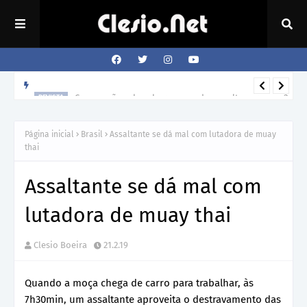
Como o cão sabe a hora que o dono volta para casa?
REVISTA
Página inicial
Brasil
Assaltante se dá mal com lutadora de muay
thai
Assaltante se dá mal com
lutadora de muay thai
Clesio Boeira
21.2.19
Quando a moça chega de carro para trabalhar, às
7h30min, um assaltante aproveita o destravamento das