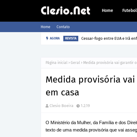
Home
Futebol
Home
Contato
AGORA
Como o cão sabe a hora que o 
REVISTA
Página inicial
Geral
Medida provisória vai garantir 
Medida provisória vai 
em casa
Clesio Boeira
1.2.19
O Ministério da Mulher, da Família e dos Di
texto de uma medida provisória que vai assegu