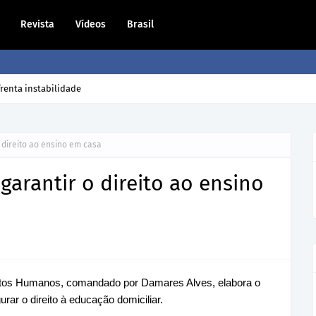
Revista
Vídeos
Brasil
dono volta para casa?
o direito ao ensino em casa
garantir o direito ao ensino
reitos Humanos, comandado por Damares Alves, elabora o
rar o direito à educação domiciliar.