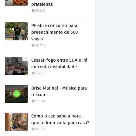
prateleiras
29.1.26
PF abre concurso para
preenchimento de 500
vagas
20.4.18
Cessar-fogo entre EUA e Irã
enfrenta instabilidade
9.4.26
Brisa Matinal - Música para
relaxar
31.1.26
Como o cão sabe a hora
que o dono volta para casa?
25.3.26