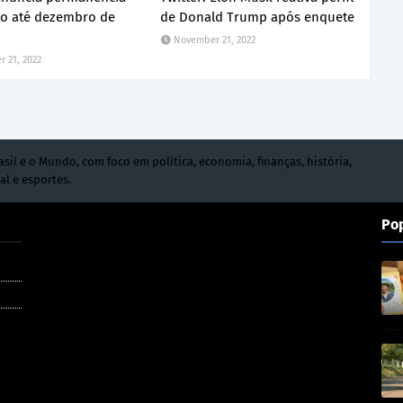
o até dezembro de
de Donald Trump após enquete
November 21, 2022
 21, 2022
asil e o Mundo, com foco em política, economia, finanças, história,
al e esportes.
Po