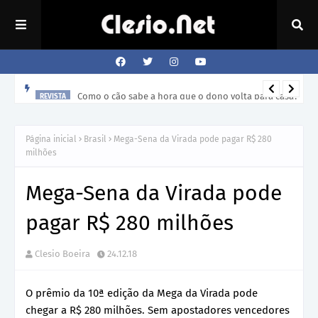
Como o cão sabe a hora que o dono volta para casa?
REVISTA
Página inicial
Brasil
Mega-Sena da Virada pode pagar R$ 280
milhões
Mega-Sena da Virada pode
pagar R$ 280 milhões
Clesio Boeira
24.12.18
O prêmio da 10ª edição da Mega da Virada pode
chegar a R$ 280 milhões. Sem apostadores vencedores