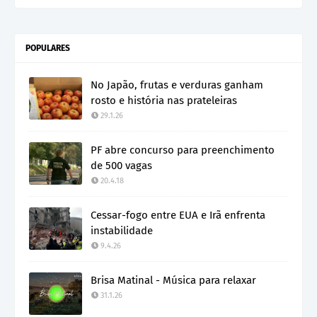
POPULARES
No Japão, frutas e verduras ganham
rosto e história nas prateleiras
29.1.26
PF abre concurso para preenchimento
de 500 vagas
20.4.18
Cessar-fogo entre EUA e Irã enfrenta
instabilidade
9.4.26
Brisa Matinal - Música para relaxar
31.1.26