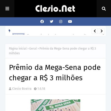
Como o cão sabe a hora que o dono volta para casa?
REVISTA
Página inicial
Geral
Prêmio da Mega-Sena pode chegar a R$ 3
milhões
Prêmio da Mega-Sena pode
chegar a R$ 3 milhões
Clesio Boeira
1.6.18