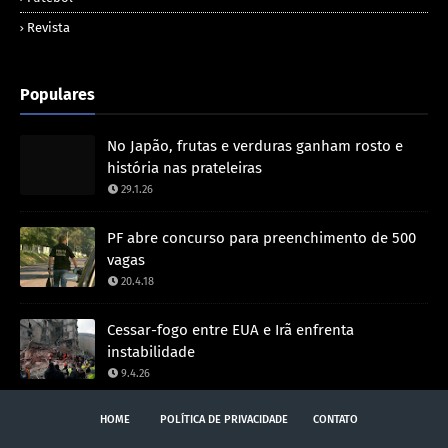
Revista
Populares
No Japão, frutas e verduras ganham rosto e
história nas prateleiras
29.1.26
PF abre concurso para preenchimento de 500
vagas
20.4.18
Cessar-fogo entre EUA e Irã enfrenta
instabilidade
9.4.26
HOME
POLÍTICA DE PRIVACIDADE
CONTATO