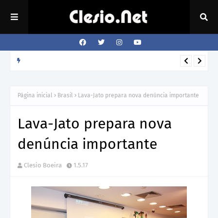
Como o cão sabe a hora que o dono volta para casa?
REVISTA
Página inicial
Brasil
Lava-Jato prepara nova denúncia importante
Lava-Jato prepara nova
denúncia importante
Clesio Boeira
1.5.17