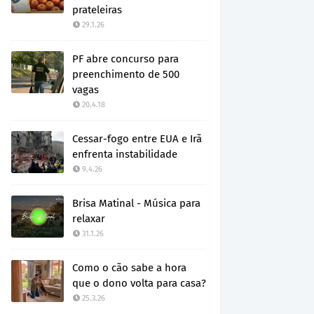
prateleiras
29.1.26
PF abre concurso para
preenchimento de 500
vagas
20.4.18
Cessar-fogo entre EUA e Irã
enfrenta instabilidade
9.4.26
Brisa Matinal - Música para
relaxar
31.1.26
Como o cão sabe a hora
que o dono volta para casa?
25.3.26