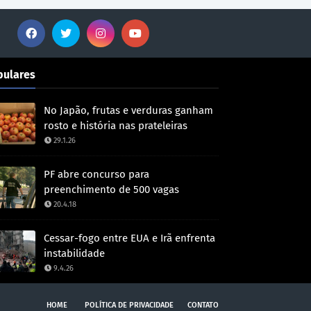
pulares
No Japão, frutas e verduras ganham
rosto e história nas prateleiras
29.1.26
PF abre concurso para
preenchimento de 500 vagas
20.4.18
Cessar-fogo entre EUA e Irã enfrenta
instabilidade
9.4.26
HOME
POLÍTICA DE PRIVACIDADE
CONTATO