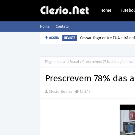
Home
Futebol
Home
Contato
AGORA
Como o cão sabe a hora que o 
REVISTA
Página inicial
Brasil
Prescrevem 78% das ações contr
Prescrevem 78% das aç
Clesio Boeira
15.3.17