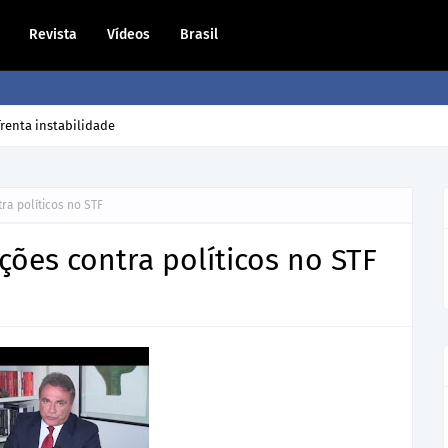
Revista
Vídeos
Brasil
dono volta para casa?
a políticos no STF
ões contra políticos no STF