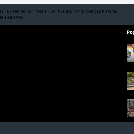
asil e o Mundo, com foco em política, economia, finanças, história,
al e esportes.
Po