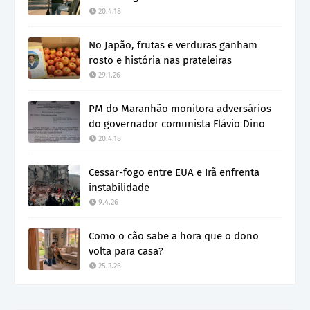
20.4.18
No Japão, frutas e verduras ganham
rosto e história nas prateleiras
29.1.26
PM do Maranhão monitora adversários
do governador comunista Flávio Dino
20.4.18
Cessar-fogo entre EUA e Irã enfrenta
instabilidade
9.4.26
Como o cão sabe a hora que o dono
volta para casa?
25.3.26