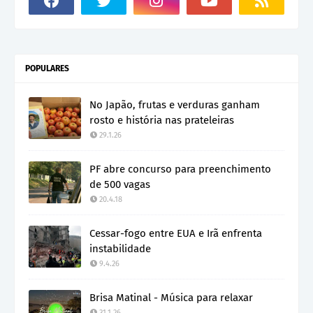
POPULARES
No Japão, frutas e verduras ganham
rosto e história nas prateleiras
29.1.26
PF abre concurso para preenchimento
de 500 vagas
20.4.18
Cessar-fogo entre EUA e Irã enfrenta
instabilidade
9.4.26
Brisa Matinal - Música para relaxar
31.1.26