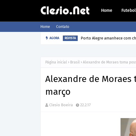
Home
Futebol
Home
Contato
Porto Alegre amanhece com chu
AGORA
REVISTA
Página inicial
Brasil
Alexandre de Moraes toma poss
Alexandre de Moraes 
março
Clesio Boeira
22.2.17