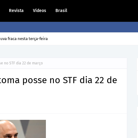
Revista
Vídeos
Brasil
va fraca nesta terça-feira
e no STF dia 22 de março
toma posse no STF dia 22 de