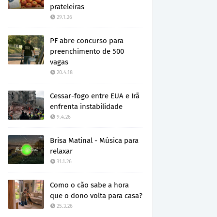
prateleiras
29.1.26
PF abre concurso para
preenchimento de 500
vagas
20.4.18
Cessar-fogo entre EUA e Irã
enfrenta instabilidade
9.4.26
Brisa Matinal - Música para
relaxar
31.1.26
Como o cão sabe a hora
que o dono volta para casa?
25.3.26