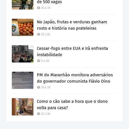
de 500 vagas
20.4.18
No Japão, frutas e verduras ganham
rosto e história nas prateleiras
29.1.26
Cessar-fogo entre EUA e Irã enfrenta
instabilidade
9.4.26
PM do Maranhão monitora adversários
do governador comunista Flávio Dino
20.4.18
Como o cão sabe a hora que o dono
volta para casa?
25.3.26