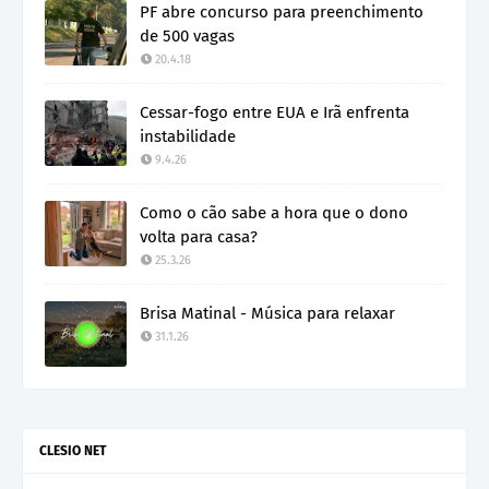
PF abre concurso para preenchimento
de 500 vagas
20.4.18
Cessar-fogo entre EUA e Irã enfrenta
instabilidade
9.4.26
Como o cão sabe a hora que o dono
volta para casa?
25.3.26
Brisa Matinal - Música para relaxar
31.1.26
CLESIO NET