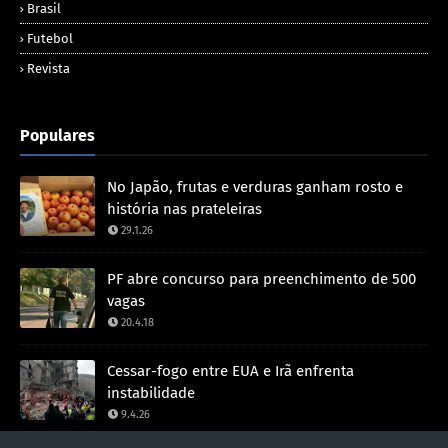
Brasil
Futebol
Revista
Populares
No Japão, frutas e verduras ganham rosto e
história nas prateleiras
29.1.26
PF abre concurso para preenchimento de 500
vagas
20.4.18
Cessar-fogo entre EUA e Irã enfrenta
instabilidade
9.4.26