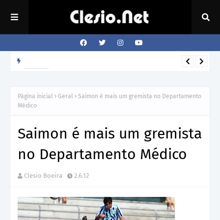
Como o cão sabe a hora que o dono volta para casa?
REVISTA
Página inicial
Geral
Saimon é mais um gremista no Departamento
Médico
Saimon é mais um gremista
no Departamento Médico
Clesio Boeira
2.6.12